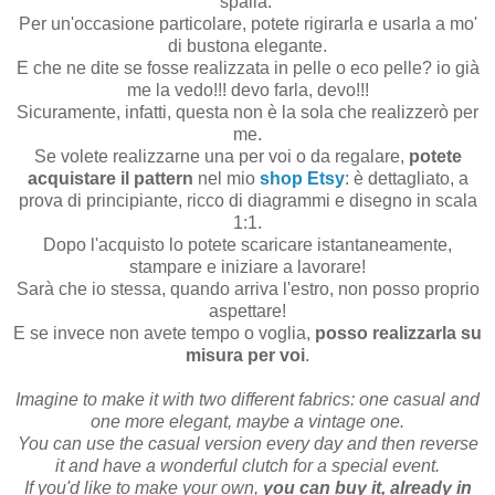
spalla.
Per un'occasione particolare, potete rigirarla e usarla a mo'
di bustona elegante.
E che ne dite se fosse realizzata in pelle o eco pelle? io già
me la vedo!!! devo farla, devo!!!
Sicuramente, infatti, questa non è la sola che realizzerò per
me.
Se volete realizzarne una per voi o da regalare,
potete
acquistare il pattern
nel mio
shop Etsy
: è dettagliato, a
prova di principiante, ricco di diagrammi e disegno in scala
1:1.
Dopo l'acquisto lo potete scaricare istantaneamente,
stampare e iniziare a lavorare!
Sarà che io stessa, quando arriva l'estro, non posso proprio
aspettare!
E se invece non avete tempo o voglia,
posso realizzarla su
misura per voi
.
Imagine to make it with two different fabrics: one casual and
one more elegant, maybe a vintage one.
You can use the casual version every day and then reverse
it and have a wonderful clutch for a special event.
If you'd like to make your own,
you can buy it, already in