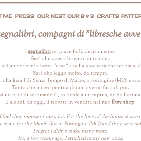
T ME
PRESS
OUR NEST
OUR B & B
CRAFTS
PATTE
segnalibri, compagni di "libresche avv
I
segnalibri
mi piace farli, decisamente.
Sarà che questi li sento tanto miei.
nel'amore per la forma "casa" e nella giocosità che mi piace da
Sarà che leggo molto, da sempre.
i alla fiera Fili Senza Tempo di Marzo, a Formigine (MO) e son
Tanto che mi ero pentita di non averne fatti di più.
ì un paio di settimane fa, in preda a un raptus, ne ho fatti mo
E alcuni, da oggi, li trovate in vendita nel mio
Etsy shop
.
 feel they represent me a lot. For the love of the house shape o
e some for the March fair in Formigine (MO) and they were sol
I regret I didn't make many more.
So, a few weeks ago, I stitched many new ones.