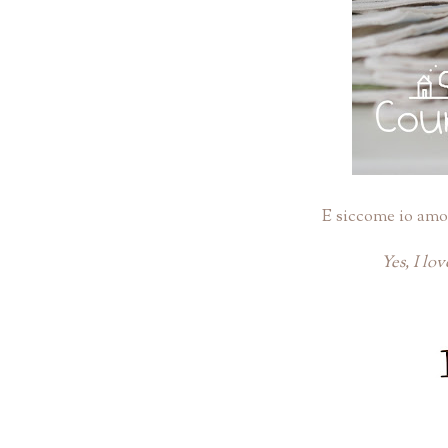
E siccome io amo 
Yes, I lo