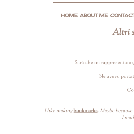
HOME
ABOUT ME
CONTAC
Altri 
Sarà che mi rappresentano, 
Ne avevo portat
Cos
I like making
bookmarks
. Maybe because I
I mad