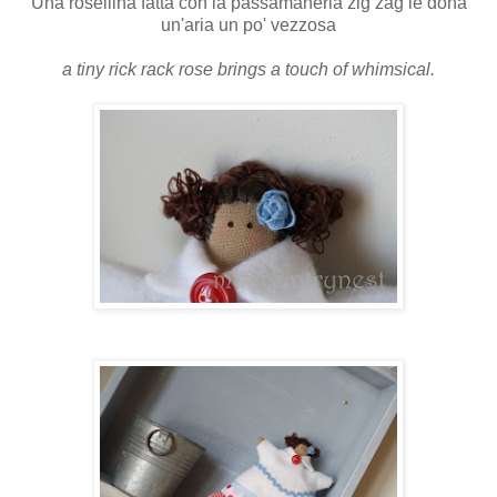
Una rosellina fatta con la passamaneria zig zag le dona
un'aria un po' vezzosa
a tiny rick rack rose brings a touch of whimsical.