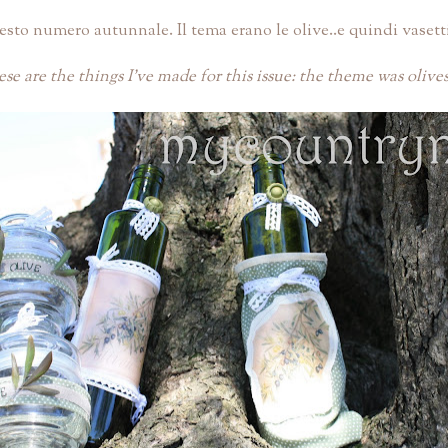
to numero autunnale. Il tema erano le olive..e quindi vasetti pe
se are the things I've made for this issue: the theme was olives