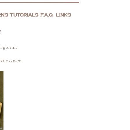
RNS
TUTORIALS
F.A.Q.
LINKS
e
 giorni.
 the cover.