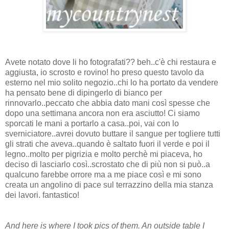
Avete notato dove li ho fotografati?? beh..c'è chi restaura e
aggiusta, io scrosto e rovino! ho preso questo tavolo da
esterno nel mio solito negozio..chi lo ha portato da vendere
ha pensato bene di dipingerlo di bianco per
rinnovarlo..peccato che abbia dato mani così spesse che
dopo una settimana ancora non era asciutto! Ci siamo
sporcati le mani a portarlo a casa..poi, vai con lo
sverniciatore..avrei dovuto buttare il sangue per togliere tutti
gli strati che aveva..quando è saltato fuori il verde e poi il
legno..molto per pigrizia e molto perchè mi piaceva, ho
deciso di lasciarlo così..scrostato che di più non si può..a
qualcuno farebbe orrore ma a me piace così e mi sono
creata un angolino di pace sul terrazzino della mia stanza
dei lavori. fantastico!
And here is where I took pics of them. An outside table I