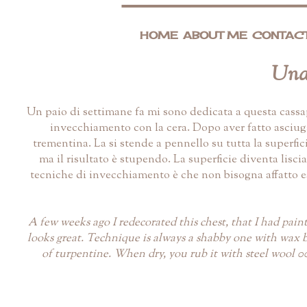
HOME
ABOUT ME
CONTAC
Una 
Un paio di settimane fa mi sono dedicata a questa cassapa
invecchiamento con la cera. Dopo aver fatto asciuga
trementina. La si stende a pennello su tutta la superfici
ma il risultato è stupendo. La superficie diventa lisci
tecniche di invecchiamento è che non bisogna affatto es
A few weeks ago I redecorated this chest, that I had pain
looks great. Technique is always a shabby one with wax but 
of turpentine. When dry, you rub it with steel wool 0