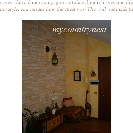
o aveva fatto il mio compagno tuttofare. I muri li avevamo dipin
no style, you can see how the chest was. The wall was made by