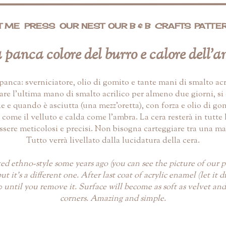
T ME
PRESS
OUR NEST
OUR B & B
CRAFTS
PATTE
panca colore del burro e calore dell'
nca: sverniciatore, olio di gomito e tante mani di smalto acrili
re l'ultima mano di smalto acrilico per almeno due giorni, si d
e e quando è asciutta (una mezz'oretta), con forza e olio di gomi
a come il velluto e calda come l'ambra. La cera resterà in tutte
sere meticolosi e precisi. Non bisogna carteggiare tra una ma
Tutto verrà livellato dalla lucidatura della cera.
ted ethno-style some years ago (you can see the picture of our p
it's a different one. After last coat of acrylic enamel (let it d
0 until you remove it. Surface will become as soft as velvet 
corners. Amazing and simple.