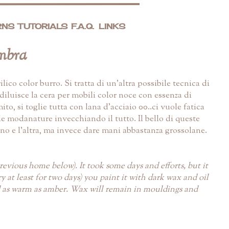
RNS
TUTORIALS
F.A.Q.
LINKS
ambra
co color burro. Si tratta di un'altra possibile tecnica di
iluisce la cera per mobili color noce con essenza di
to, si toglie tutta con lana d'acciaio 00..ci vuole fatica
 le modanature invecchiando il tutto. Il bello di queste
no e l'altra, ma invece dare mani abbastanza grossolane.
revious home below). It took some days and efforts, but it
ry at least for two days) you paint it with dark wax and oil
and as warm as amber. Wax will remain in mouldings and