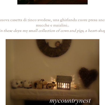
nuova casetta di zinco svedese, una ghirlanda cuore presa ancor
mucche e maialini..
 in these days: my small collection of cows and pigs, a heart-s