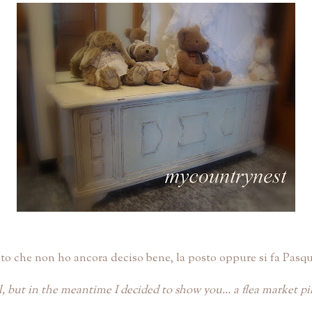
ato che non ho ancora deciso bene, la posto oppure si fa Pasq
l, but in the meantime I decided to show you... a flea market p