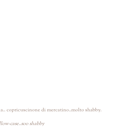
ua.. copricuscinone di mercatino..molto shabby.
illow-case..soo shabby