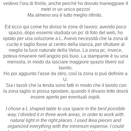
vedevo l'ora di finirle, anche perchè ho dovuto maneggiare 4
metri in un unico pezzo!
Ma almeno ora è tutto meglio rifinito.
Ed ecco qui come ho diviso le zone di lavoro: avendo poco
spazio, dopo essermi studiata un po' di foto del web, ho
optato per una soluzione a L. Avevo necessità che la zona di
cucito e taglio fosse al centro della stanza, per sfruttare al
meglio la luce naturale della Velux. La zona pc, invece,
poteva rimanere nell'angolo più buio. La stampante è su una
mensola, in modo da lasciare maggiore spazio libero sul
tavolo.
Ho poi aggiunto l'asse da stiro, così la zona si può definire a
U.
Sia i tavoli che la tenda sono fatti in modo che il tavolo con
la zona taglio si possa spostare, quando il divano letto dovrà
essere aperto per eventuali ospiti.
I chose a L shaped table to usa space in the best possible
way. I divided it in three work areas, in order to work with
natural light in the right places. I used Ikea pieces and
organized everything with the minimum expense. I could