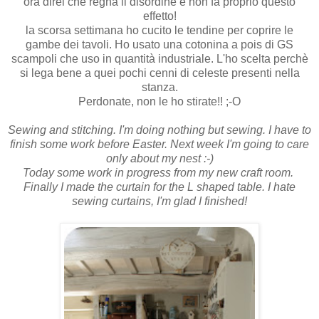
ora direi che regna il disordine e non fa proprio questo
effetto!
la scorsa settimana ho cucito le tendine per coprire le
gambe dei tavoli. Ho usato una cotonina a pois di GS
scampoli che uso in quantità industriale. L'ho scelta perchè
si lega bene a quei pochi cenni di celeste presenti nella
stanza.
Perdonate, non le ho stirate!! ;-O
Sewing and stitching. I'm doing nothing but sewing. I have to
finish some work before Easter. Next week I'm going to care
only about my nest :-)
Today some work in progress from my new craft room.
Finally I made the curtain for the L shaped table. I hate
sewing curtains, I'm glad I finished!