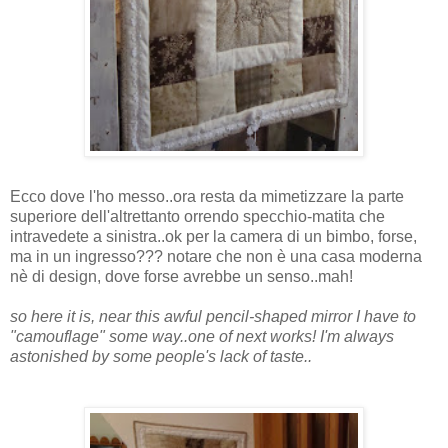
Ecco dove l'ho messo..ora resta da mimetizzare la parte
superiore dell'altrettanto orrendo specchio-matita che
intravedete a sinistra..ok per la camera di un bimbo, forse,
ma in un ingresso??? notare che non è una casa moderna
nè di design, dove forse avrebbe un senso..mah!
so here it is, near this awful pencil-
shaped mirror I have to
"camouflage" some way..one of next works! I'm always
astonished by some people's lack of taste..