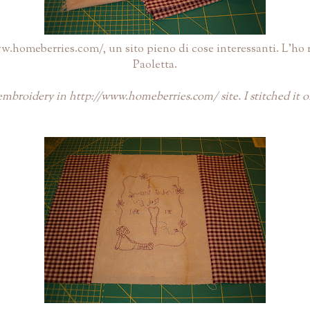
ww.homeberries.com/
, un sito pieno di cose interessanti. L'h
Paoletta.
 embroidery in
http://www.homeberries.com/
site. I stitched it 