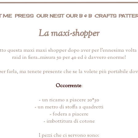
T ME
PRESS
OUR NEST
OUR B & B
CRAFTS
PATTE
La maxi-shopper
 fatto questa maxi maxi shopper dopo aver per l'ennesima volta
raid in fiera..misura 50 per 40 ed è davvero enorme!
er farla, ma tenete presente che se la volete più portabile dov
Occorrente
:
- un ricamo a piacere 20*30
- un metro di stoffa a quadretti
- fodera a piacere
- imbottitura di cotone
I pezzi che ci servono sono: