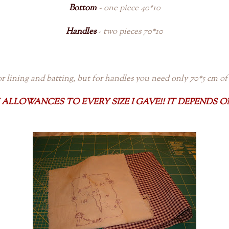
Bottom
- one piece 40*10
Handles
- two pieces 70*10
r lining and batting, but for handles you need only 70*5 cm of
ALLOWANCES TO EVERY SIZE I GAVE!! IT DEPENDS 