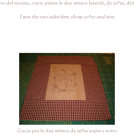
o del ricamo, cucio prima le due strisce laterali, da 30*10, drit
I sew the two sides first, those 30*10 and iron
Cucio poi le due strisce da 20*10 sopra e sotto