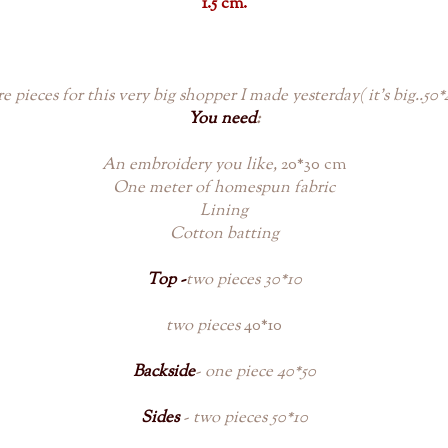
1.5 cm.
e pieces for this very big shopper I made yesterday( it's big..50*
You need
:
An embroidery you like,
20*30 cm
One meter of homespun fabric
Lining
Cotton batting
Top -
two pieces 30*10
two pieces
40*10
Backside
-
one piece 40*50
Sides
- two pieces 50*10