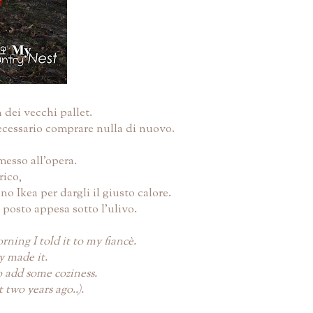
 dei vecchi pallet.
necessario comprare nulla di nuovo.
messo all'opera.
rico,
 Ikea per dargli il giusto calore.
 posto appesa sotto l'ulivo.
ning I told it to my fiancè.
y made it.
o add some coziness.
 two years ago..).