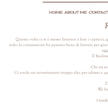
HOME
ABOUT ME
CONTAC
R
Questa volta ci si è messo Internet a fare i capricc
nido..la connessione ha pensato bene di latitare per gio
ogg
E finalme
Chi mi se
Ci vuole un investimento troppo alto per adesso e q
Th
We had
I made