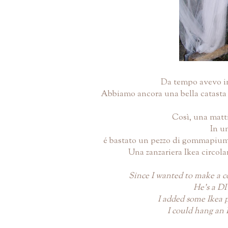
Da tempo avevo in 
Abbiamo ancora una bella catasta d
Così, una matti
In u
é bastato un pezzo di gommapiuma 
Una zanzariera Ikea circola
Since I wanted to make a co
He's a DI
I added some Ikea p
I could hang an I