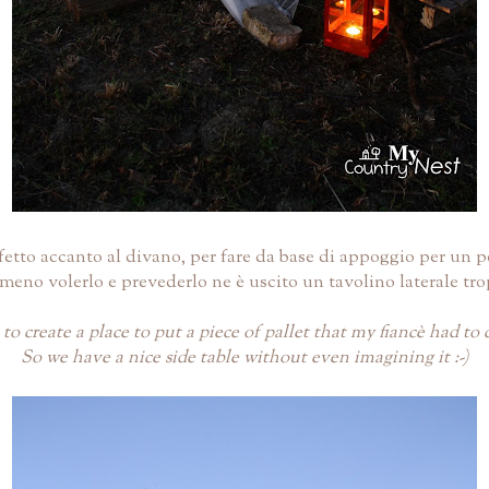
etto accanto al divano, per fare da base di appoggio per un pezz
eno volerlo e prevederlo ne è uscito un tavolino laterale tro
to create a place to put a piece of pallet that my fiancè had t
So we have a nice side table without even imagining it :-)