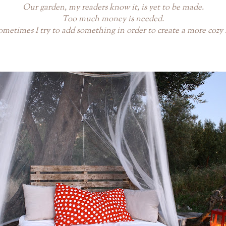
Our garden, my readers know it, is yet to be made.
Too much money is needed.
ometimes I try to add something in order to create a more cozy 