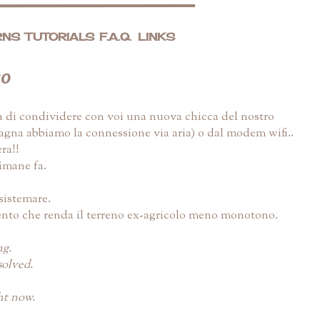
RNS
TUTORIALS
F.A.Q.
LINKS
co
ra di condividere con voi una nuova chicca del nostro
pagna abbiamo la connessione via aria) o dal modem wifi..
ra!!
timane fa.
sistemare.
ento che renda il terreno ex-agricolo meno monotono.
ng.
solved.
ht now.