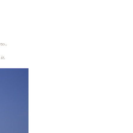
to..
it.