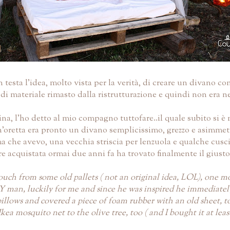
testa l'idea, molto vista per la verità, di creare un divano con
i materiale rimasto dalla ristrutturazione e quindi non era 
na, l'ho detto al mio compagno tuttofare..il quale subito si è 
n'oretta era pronto un divano semplicissimo, grezzo e asimmet
che avevo, una vecchia striscia per lenzuola e qualche cuscino
re acquistata ormai due anni fa ha trovato finalmente il giusto
uch from some old pallets ( not an original idea, LOL), one mor
Y man, luckily for me and since he was inspired he immediatel
illows and covered a piece of foam rubber with an old sheet, t
kea mosquito net to the olive tree, too ( and I bought it at least