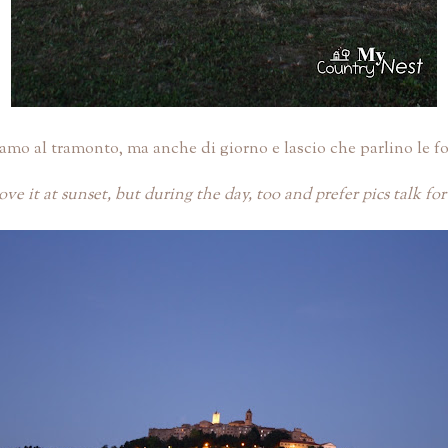
amo al tramonto, ma anche di giorno e lascio che parlino le fo
love it at sunset, but during the day, too and prefer pics talk for 