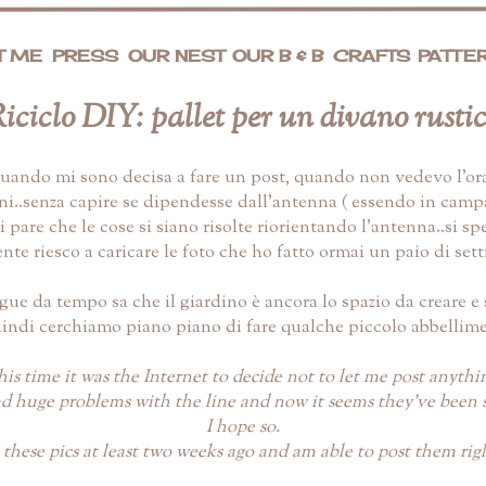
T ME
PRESS
OUR NEST
OUR B & B
CRAFTS
PATTE
iciclo DIY: pallet per un divano rusti
i..quando mi sono decisa a fare un post, quando non vedevo l'o
rni..senza capire se dipendesse dall'antenna ( essendo in cam
i pare che le cose si siano risolte riorientando l'antenna..si spe
nte riesco a caricare le foto che ho fatto ormai un paio di set
gue da tempo sa che il giardino è ancora lo spazio da creare e 
uindi cerchiamo piano piano di fare qualche piccolo abbellim
is time it was the Internet to decide not to let me post anythi
 huge problems with the line and now it seems they've been 
I hope so.
 these pics at least two weeks ago and am able to post them rig