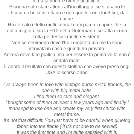
In realtà non c'è niente di difficile.
Bisogna solo stare attenti all'incollaggio, se si usano le
chiusure che si incollano e non quelle con i forelllini, da
cucire.
Ho cercato e letto molti tutorial e mi pare di capire che la
colla migliore sia la HT2 della Gutermann: si tratta di una
colla per tessuti molto resistente.
Non so nemmeno dove l'ho comprata ma me la sono
ritrovata in casa e quindi ho provato.
Ancora devo fare pratica, ma per essere la prima volta non è
andata male.
E adoro il risultato con questa stoffina che avevo preso negli
USA lo scorso anno.
I've always been in love with vintage purse metal frames, the
one with big metal balls.
I find them so cute and elegant.
I bought some of them at least a few years ago and finally I
manaegd to use one and create my very first clutch with
metal frame.
It's not that difficult. You just have to be careful when glueing
fabric into the frame ( if it's not one to be sewed)
It was the first time and I'm quite satisfied with it.