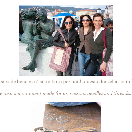
ede bene ma è stato fatto per noi!!! questa donzella sta infi
e near a monument made for us..scissors, needles and threads..