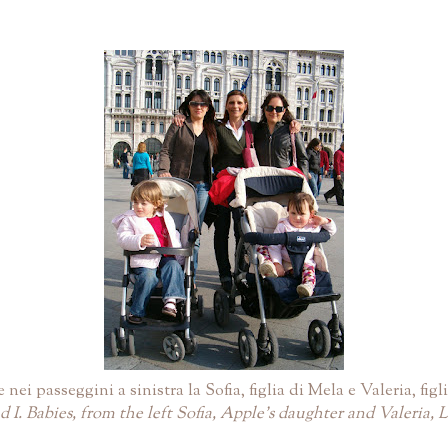
 nei passeggini a sinistra la Sofia, figlia di Mela e Valeria, fig
d I. Babies, from the left Sofia, Apple's daughter and Valeria,