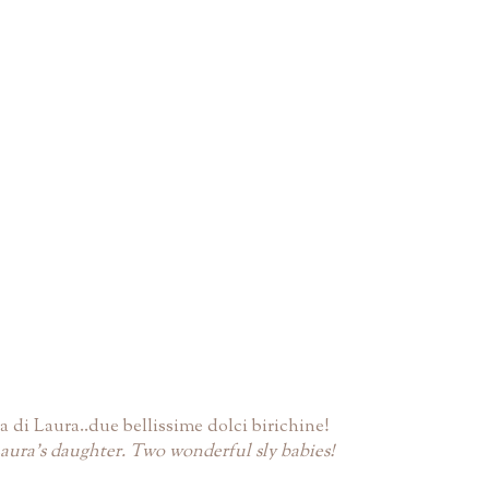
lia di Laura..due bellissime dolci birichine!
 Laura's daughter. Two wonderful sly babies!