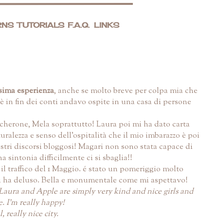
RNS
TUTORIALS
F.A.Q.
LINKS
ssima esperienza
, anche se molto breve per colpa mia che
è in fin dei conti andavo ospite in una casa di persone
cherone, Mela soprattutto! Laura poi mi ha dato carta
uralezza e senso dell'ospitalità che il mio imbarazzo è poi
stri discorsi bloggosi! Magari non sono stata capace di
 sintonia difficilmente ci si sbaglia!!
 il traffico del 1 Maggio. é stato un pomeriggio molto
mi ha deluso. Bella e monumentale come mi aspettavo!
 Laura and Apple are simply very kind and nice girls and
. I'm really happy!
really nice city.