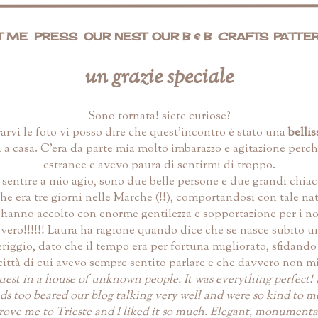
T ME
PRESS
OUR NEST
OUR B & B
CRAFTS
PATTE
un grazie speciale
Sono tornata! siete curiose?
rvi le foto vi posso dire che quest'incontro è stato una
belli
a a casa. C'era da parte mia molto imbarazzo e agitazione perch
estranee e avevo paura di sentirmi di troppo.
sentire a mio agio, sono due belle persone e due grandi chiac
he era tre giorni nelle Marche (!!), comportandosi con tale nat
mi hanno accolto con enorme gentilezza e sopportazione per i no
vero!!!!!! Laura ha ragione quando dice che se nasce subito una
riggio, dato che il tempo era per fortuna migliorato, sfidando
 città di cui avevo sempre sentito parlare e che davvero non 
e guest in a house of unknown people. It was everything perfect!
ds too beared our blog talking very well and were so kind to me
rove me to Trieste and I liked it so much. Elegant, monumental, 