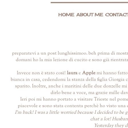
HOME
ABOUT ME
CONTAC
preparatevi a un post
lunghissimoo. beh prima di mostra
domani ho la mia lezione di cucito e sono già rientrat
Invece non è stato così!
laura
e
Apple
mi hanno fatto 
bianca in casa, cedendomi la stanza della figlia Giorgia c
sparito. Inoltre, anche i maritini delle due donzelle 
dirlo bene a voce, ma grazie mille dav
Ieri poi mi hanno portato a visitare Trieste nel pome
piacevole e sono stata contenta perchè ho visto una
I'm back! I was a little worried because I decided to b
chat a lot! Husban
Yesterday they d