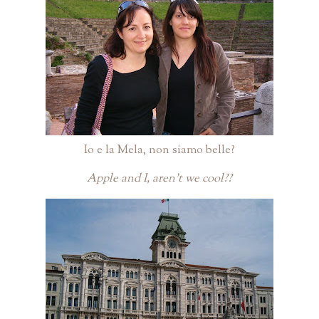
Io e la Mela, non siamo belle?
Apple and I, aren't we cool??