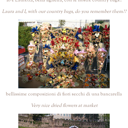
Io e Lauretta, bella figheira, con le nostre country bags..
Laura and I, with our country bags, do you remember them??
bellissime composizioni di fiori secchi di una bancarella
Very nice dried flowers at market