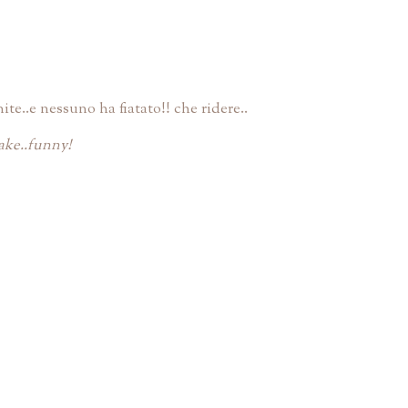
te..e nessuno ha fiatato!! che ridere..
take..funny!